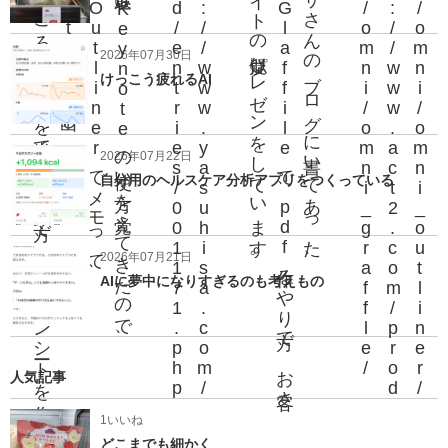
そ
れ
に自分
と
こ
ろ
の
テー
マ
を当
て
る
や
り方
で
、
プ
レ
ゼ
ン
シー
ト
を作
て
い
ま
す
。
あ
と
、最近
は
K
e
y
n
o
t
e
の使
い方
を覚
え
て
き
た
の
で
、
O
m
n
i
O
u
t
l
i
n
e
r
で
メ
モ
っ
て
、
k
e
y
n
o
t
e形式
で書
き出
し
p
h
t
t
p
:
/
/
w
w
w
.
y
a
s
u
h
i
s
a
.
c
o
m
/
c
o
u
l
d
/
e
n
t
r
i
e
s
/
0
0
1
1
7
1
.
p
h
。
ヤ
ス
ヒ
サ
さ
ん
の
ブ
ロ
グ
に書
い
て
あ
っ
た
、
O
m
n
i
G
l
a
f
f
i
l
e
で
、
p
d
f作
る
や
り方
で
、
お客
さ
ん
に
サ
イ
ト
の疑似
プ
レ
ゼ
ン
を
し
て
い
ま
す
/
h
t
t
p
:
/
/
w
w
w
.
a
c
t
2
.
c
o
m
/
p
r
o
d
u
c
t
s
/
o
m
n
i
/
o
m
n
i
_
g
r
a
f
f
l
e
u
/
2026年07月30日
けっこう疲れるAI
2026年07月22日
自分用のヘルスケア分析アプリをつくっている
2026年07月21日
AIに夢中になりすぎるのも考えもの
人気記事
1いいね
どこまでも細かく