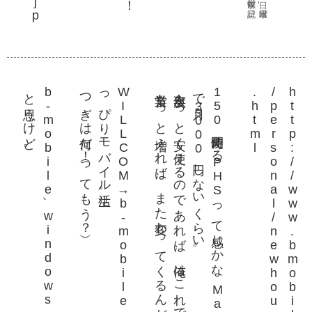
。
b
-
m
o
b
i
l
e
、
w
i
n
d
o
w
s
の人
に
は
す
ご
く
い
い
と思
う
け
ど
つぎは何だ！（ってもう？）
。
W
I
L
L
C
O
M
→
b
-
m
o
b
i
l
e
と来
て
い
る
、俺
の
ち
ょ
っ
ぴ
り
モ
バ
イ
ル生活
営業もっと増えれば、また変わってくるんだろうけど。
次年度もっと安く使えるのであれば、俺はこれでいいな。
で月々3000円しないくらい。
150時間使えるPHSって感じかな。Macだと。
l
h
t
t
p
:
/
/
w
w
w
.
b
m
o
b
i
l
e
.
n
e
.
j
p
/
p
e
r
s
o
n
a
l
/
n
e
w
h
o
u
r
s
/
i
n
d
e
x
.
h
t
m