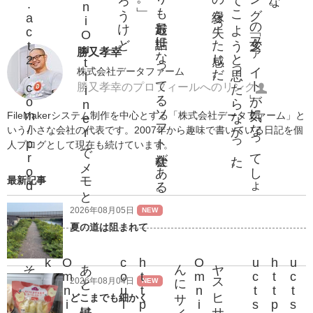
h
t
t
p
:
/
/
w
w
w
.
a
c
t
2
.
c
o
m
/
p
r
o
d
c
t
s
/
o
m
n
i
/
o
m
n
i
_
o
u
t
l
i
n
e
r
な
に
か
あ
っ
た
ら
、
O
m
n
i
O
u
t
l
i
n
e
r
で
メ
モ
と
っ
て
ま
す
うち、adobeよりも最近お世話になってるソフト会社がある。
。
えーー
、昨日立
ち読
み
し
た
イ
ブ
ニ
ン
グ
の「少女
フ
ァ
イ
ト」
が気
に
な
っ
て
し
ょ
う
が
な
く
っ
て
、雑誌
を買
っ
て
こ
よ
う
と思
っ
た
ら
な
か
っ
た
勝又孝幸
株式会社データファーム
勝又孝幸のプロフィールへのリンク
FileMakerシステム制作を中心とする「株式会社データファーム」と
いう小さな会社の代表です。2007年から趣味で書いている日記を個
人ブログとして現在も続けています。
最新記事
2026年08月05日
NEW
夏の道は阻まれて
2026年08月04日
NEW
どこまでも細かく