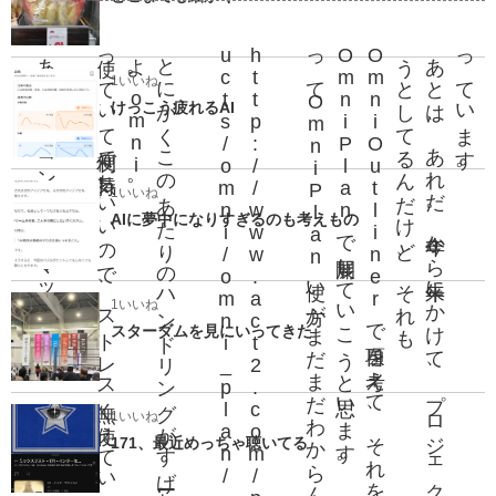
あ
と
は
、
コ
ン
テ
ン
ツ
マ
ッ
プ
を
m
n
i
O
u
t
l
i
n
e
r
か
ら
m
n
i
G
l
a
f
f
i
l
e
で一気
に
つ
く
れ
れ
ば
い
い
ん
だ
け
使っていて便利で気持ちいいので、ストレス無く使えています。
。
と
に
か
く
こ
の
あ
た
り
の
ハ
ン
ド
リ
ン
グ
が
す
げーー気持
ち
い
い
の
よ
。
o
m
n
i
/
h
t
t
p
:
/
/
w
w
w
.
a
c
t
2
.
c
o
m
/
p
r
o
d
u
c
t
s
/
o
m
n
i
/
o
m
n
i
_
p
l
a
n
ってOmniPlan使い方がまだまだわからんで…。
。
あ
と
は
、
あ
れ
だ
。今年
か
ら来年
に
か
け
て
、
プ
ロ
ジ
ェ
ク
ト管理
を勉強
し
よ
う
と
し
て
る
ん
だ
け
ど
、
そ
れ
も
O
m
n
i
O
u
t
l
i
n
e
r
で項目
を考
え
て
、
そ
れ
を
O
m
n
i
P
l
a
n
で展開
し
て
い
こ
う
と思
い
ま
す
っ
。
1いいね
けっこう疲れるAI
1いいね
AIに夢中になりすぎるのも考えもの
1いいね
スターダムを見にいってきた
1いいね
171、最近めっちゃ聴いてる