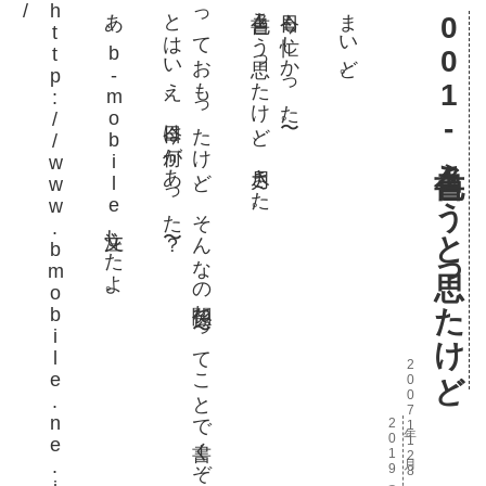
/
h
t
t
p
:
/
/
w
w
w
.
b
m
o
b
i
l
e
.
n
e
.
j
p
あ、b-mobile注文したよ。
とはいえ、今日は何があった〜？
っておもったけど、そんなの関係ね〜ってことで書くぞ！
色々書こう思ったけど、力尽きた。
今日も忙しかった〜。
まいど。
001-色々書こうと思ったけど
2007年11月28日 水曜日
2019年以前の日記