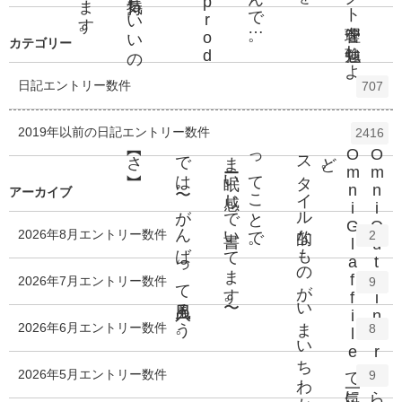
カテゴリー
日記
エントリー数
件
707
2019年以前の日記
エントリー数
件
2416
【さ】
では〜。がんばって風呂入ろう。
まーー眠い感じで書いてます〜。
ってことで。
スタイル的なものがいまいちわからんす。
。
O
O
ど
アーカイブ
2026年8月
エントリー数
件
2
2026年7月
エントリー数
件
9
2026年6月
エントリー数
件
8
2026年5月
エントリー数
件
9