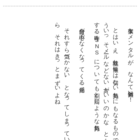
ら
。
。
う
す
そ
れ
す
ら気
づ
か
な
い
、
と
な
っ
て
し
ま
っ
て
い
た
な
。
そ
れ
は
き
っ
と
ま
ず
い
よ
ね
自分が中心でなくなってくる感覚。
と
は
い
え
、無駄
と無常
に
は切
な
い気持
ち
に
も
な
る
も
の
で
す
。
も
い
っ
そ
メー
ル
な
ど
な
い方
が
い
い
の
か
な
、
と
も思
っ
た
り
る昨今
。
S
N
S
に
つ
い
て
も割
と同
じ
よ
う
な気持
ち
大事なメンタルが、なんて勿体無い！