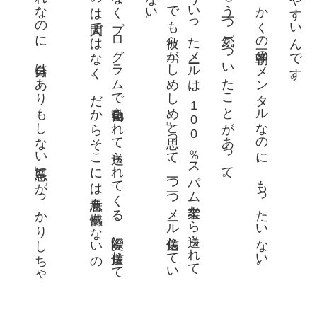
い
だ
く
る訳
と感
。
そ
れ
な
の
に
、自分
は「
あ
り
も
し
な
い悪意」
に
が
っ
か
り
し
ち
ゃ
間違い
な
く
プ
ロ
グ
ラ
ム
で自動化
さ
れ
て送
ら
れ
て
く
る
。実際
に送信
し
て
る
の
は人間
で
は
な
く
、
だ
か
ら
そ
こ
に
は悪意
も感情
も
な
い
の
こ
う
い
っ
た
メー
ル
は
、
1
0
0
％
ス
パ
ム業者
か
ら送
ら
れ
て
る
。
で
も彼
ら
が「
し
め
し
め」
と思
っ
て
、一
つ一
つ
メー
ル送信
し
て
い
は
な
い
先日、もう一つ気がついたことがあって。
せっかくの朝一番のメンタルなのに、もったいない。