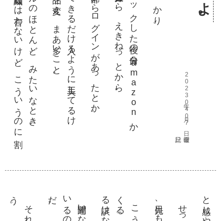
が
ら
。
こ
う
い
う
の
が未読
メー
ル
の
ほ
と
ん
ど
、
み
た
い
な
と
き
。
っ
か
り来
ち
ゃ
う
。繊細
と
は言
わ
な
い
け
ど
、
こ
う
い
う
の
に割
じ
や
す
い
ん
で
す
迷惑メー
ル
フ
ィ
ル
ター
に
で
き
る
だ
け入
る
よ
う
に工夫
し
て
る
け
。
そ
れ
で
も手
を変
え品
を変
え
、
ま
あ多
い
こ
と
全部偽物。決済に失敗したとか、外部からログインがあったとか。
こ
れ
、
メー
ル
を
チ
ェ
ッ
ク
し
た後
の自分
。
a
m
a
z
o
n
か
、
イ
オ
ン銀行
か
ら
、三井住友銀行
か
ら
、
え
き
ね
っ
と
か
ら
2023年04月07日 金曜日
う
。
。
。