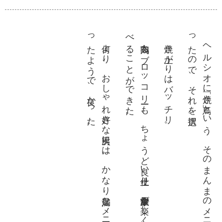
っ
。
べ
。
っ
。
何よ
り
、
お
し
ゃ
れ好
き
な次男
に
は
。
か
な
り満足
な
メ
ニ
ュー
に
な
た
よ
う
で
、良
か
っ
た
鶏肉も
ブ
ロ
ッ
コ
リー
も
、
ち
ょ
う
ど良
い仕上
り
。家族全員
が楽
し
く
、美味
し
く食
る
こ
と
が
で
き
た
焼き上がりはバッチリ。
ヘ
ル
シ
オ
に「焼
き鳥」
と
い
う
、
そ
の
ま
ん
ま
の
メ
ニ
ュー
が
あ
た
の
で
、
そ
れ
を選択