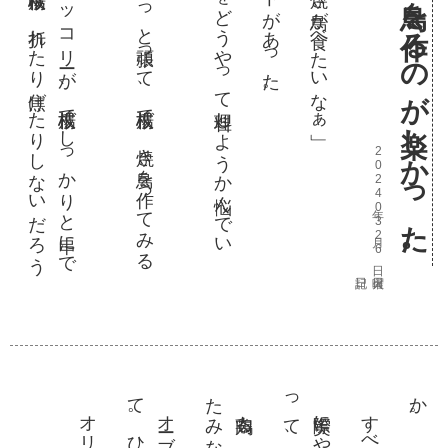
き
爪楊枝で、小さな焼き鳥を作るのが楽しかった。
そ
も
そ
も
、鶏肉
や
ブ
ロ
ッ
コ
リー
が
、爪楊枝
で
し
っ
か
り
と串
に
で
る
の
だ
ろ
う
か
。爪楊枝
は
、折
れ
た
り焦
げ
た
り
し
な
い
だ
ろ
う
そ
こ
で
、今回
は
。
ち
ょ
っ
と頑張
っ
て
、爪楊枝
で
、焼
き鳥
を作
っ
て
み
る
と
に
し
た
丁度、鶏肉
と
ブ
ロ
ッ
コ
リー
を
ど
う
や
っ
て料理
し
よ
う
か悩
ん
で
い
2024年03月26日 火曜日
か
。