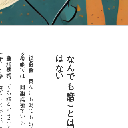
に
る
ら午後
。
い
な
ん
で
も話
す
こ
と
は「不躾」
と
い
う
こ
と
で
は
な
仕事中も一緒
、仕事
が終
わ
っ
て
も一緒
、
と
い
う
こ
と
で
。人
か
ら
は「
そ
ん
な
ず
っ
と一緒
で
、疲
れ
る
こ
と
が
な
い
か」
と聞
か
れ
る
こ
と
も
あ
僕は自分
の仕事
を
、奥
さ
ん
に
も助
け
て
も
ら
っ
て
い
る
。平日
は
1
0時
か
2時半
ま
で
は
、同
じ事務所内
で一緒
に働
い
て
い
る