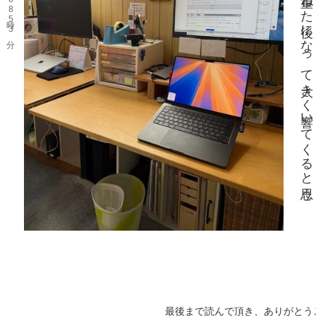
い
。￼
最後まで読んで頂き、ありがとう