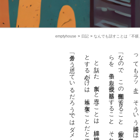
emptyhouse
日記
なんでも話すことは「不躾
「多分そう思っているだろう」ではダメなのだ。
と
。
の一番最初」
「な
の
で
、
こ
の関係性
を育
て
る
こ
と
、家族
の意思疎通
を良
く
す
る
こ
と
。
そ
れ
ら
を
、子供
も親
も成長
の基盤
に
す
る
こ
と
。
そ
れ
が人生
の優先順位
い」
と話
し
た
。大事
だ
と思
う
こ
と
は
、詳細
に明確
に
。
き
ち
ん
と伝
え
よ
う
す
る心
が
け
は
、本当
に大事
な
こ
と
だ
と思
う