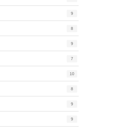
9
8
9
7
10
8
9
9