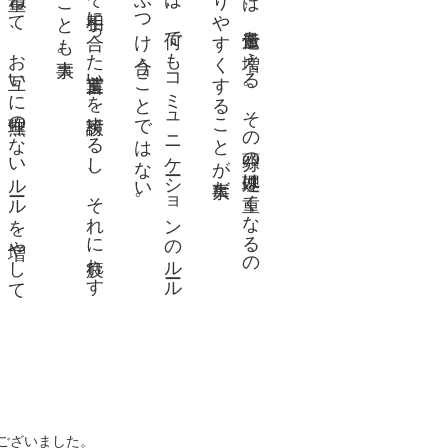
な
。
で
。
小さ
な成功
を一
つ一
つ積
み重
ね
て
、
お互
い
に無理
の
な
い
ルー
ル
を増
や
し
て
く
こ
と
は
、歳
を重
ね
た後
に
な
っ
て大
き
く響
い
て
く
る
と思
う
相手が
あ
る
か
ら
こ
そ相手
に合
っ
た言葉遣
い
を検討
す
る
し
、
そ
れ
に疲
れ
す
て
し
ま
わ
な
い
こ
と
も大事
仲が良
い
と
い
う
の
は
、何
で
も
コ
ミ
ュ
ニ
ケー
シ
ョ
ン
の
ルー
ル
し
に
、
お互
い
に
ぶ
つ
け合
う
こ
と
で
は
な
い
伝え
や
す
く
な
れ
ば
、伝達量
も増
え
る
。
そ
の分頭
の処理
は重
く
な
る
の
、一
つ一
つ
を
わ
か
り
や
す
く
す
る
こ
と
が大事
だ
ございました。