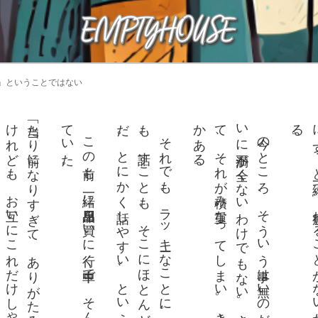
」ということではない
「当た
り前
に
な
り
す
ぎ
て
、
あ
り
が
た
み
を忘
れ
る
こ
と
も
あ
る
け
れ
ど
も
。
お互
い
に
こ
れ
だ
け
し
ゃ
べ
れ
る
こ
と
は
、
と
っ
て
も
ラ
ッ
キー
。
そ
う
い
う夫婦
は
ほ
と
ん
ど
な
て
。
。
も
だ
。
い
て
か
。
こ
の前
も
、一緒
に日用品
を買
い
に行
く車中
で
、
そ
ん
な
よ
う
な
こ
と
を話
し
い
た
そ
れ
で
も
、
ラ
ッ
キー
な
こ
と
に
。
お互
い
の話
を聞
く
こ
と
、話
す
こ
と
も
、
そ
こ
に
ほ
と
ん
ど
ス
ト
レ
ス
は無
い
の
。
と
に
か
く話
し
や
す
い
、
と
い
う
こ
と
だ
今の
と
こ
ろ
、
そ
う
い
う事
は無
い
の
だ
。
か
と
い
っ
て
、
お互
に不満
が全
く
な
い
わ
け
で
も
な
い
。小
さ
な
こ
と
を我慢
し
て
い
、
そ
れ
が積
み重
な
っ
て
し
ま
い
。大
き
な議論
に
な
っ
た
こ
と
も何度
あ
る