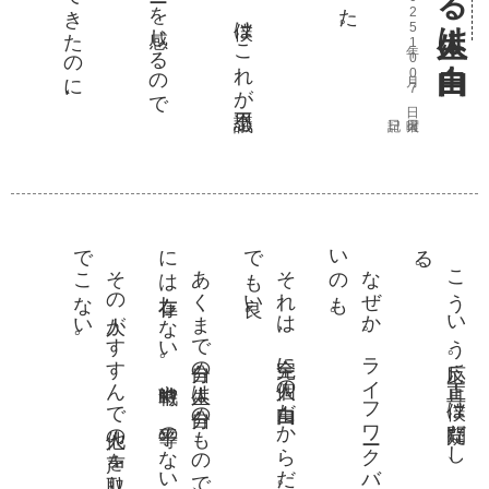
2025年10月07日 火曜日
で
。
に
。
で
。
い
。
る
。