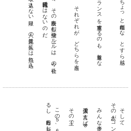
そ
の人
が
す
す
ん
で他人
の声
を取
り込
ま
な
い限
り
、人
の意見
は人生
に
は流
れ込
ん
こ
な
い
あ
く
ま
で自分
の人生
は自分
の
も
の
で
、
そ
の決断
を拒
む法律
や
ルー
ル
は
、今
の社会
は存在
し
な
い
。戦時中
や
、平等
の
な
い戦国時代
で
は
な
い
の
だ
そ
れ
は
、完全
に個人
の自由
だ
か
ら
だ
。
そ
れ
ぞ
れ
が
、
ど
ち
ら
を選
ん
も良
い
な
ぜ
か
。
ラ
イ
フ
ワー
ク
バ
ラ
ン
ス
を尊重
す
る
の
も
、尊重
し
な
の
も
こ
う
い
う反応
。正直
、僕
は疑問
だ
し
、
ち
ょ
っ
と幼稚
だ
な
、
と
す
ら感
じ