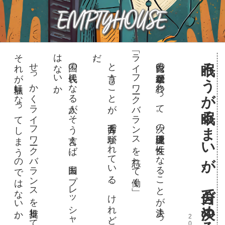
そ
。
は
。
だ
。
「ライフワークバランスを忘れて働く」
眠ろうが眠るまいが、自分で決める人生は自由
せ
っ
か
く
ラ
イ
フ
ワー
ク
バ
ラ
ン
ス
を推奨
し
て
き
た
の
に
、
れ
が無駄
に
な
っ
て
し
ま
う
の
で
は
な
い
か
国の代表
に
な
る人
が
そ
う言
え
ば
。国民
も
プ
レ
ッ
シ
ャー
を感
じ
る
の
で
な
い
か
と言
う
こ
と
が
、各方面
で騒
が
れ
て
い
る
。
け
れ
ど
、僕
は
こ
れ
が不思議
自民党の総裁選挙が終わって。次の総理大臣は女性になることが決まった。