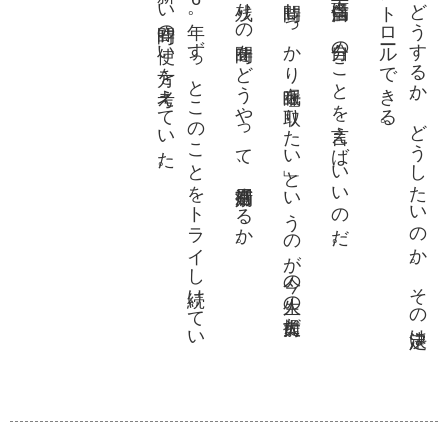
る
。
そ
。
こ
の
5
、
6年
。
ず
っ
と
こ
の
こ
と
を
ト
ラ
イ
し続
け
て
い
し
、昨日
も新
し
い時間
の使
い方
を考
え
て
い
た
その上で、残りの時間をどうやって、有効活用するか。
僕個人で言えば「8時間しっかり睡眠を取りたい」というのが今の人生の大前提だ。
みんな正々堂々、自信満々に。自分のことを言えばいいのだ。
そ
し
て
、
ど
う
す
る
か
、
ど
う
し
た
い
の
か
。
そ
の決定
は
の人
が
コ
ン
ト
ロー
ル
で
き
る