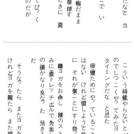
け
。
み
の調子
だ
。
は
に
。
の
タ
そ
う
な
っ
た
ら
、
ま
た
ヨ
ガ
を始
め
た
い
と思
っ
て
い
る
。
れ
ど「
ヨ
ガ
を再開
し
た
ら
、
ま
た腰
が痛
く
な
り
そ
う」
と
、
ち
ょ
と臆病
に
な
っ
て
い
る自分
が
い
る
。
そ
れ
も
ま
た
よ
く
な
い
。目的
り先
に
、今度
は臆病
が大事
な
こ
と
に
す
り替
わ
っ
て
し
ま
う
の
は
昨日今日は
ヨ
ガ
を
お休
み
し
、腰回
り
の
ス
ト
レ
ッ
チ
ポー
ル
に加
え
、腰
の痛
に直接
ス
ト
レ
ッ
チ
ポー
ル
で力
を加
え
た
り
し
て
、様子
を見
て
い
る
。腰
は
か
な
り良
く
な
っ
た
。治
り
き
る
ま
で
あ
と一歩
、
と言
う感
じ
体の健康
の
た
め
に
や
っ
て
い
る
こ
と
で
、習慣
を続
け
る
こ
と
が目的
で
な
い
。
け
れ
ど「習慣
に
し
よ
う」
と常
に思
っ
て
い
る
と
、目的
よ
り先
、
そ
れ
が大事
な
こ
と
に
す
り替
わ
っ
て
し
ま
う
こ
う
い
う時
は柔軟
に
や
ら
な
い
と
ダ
メ
だ
ね
。毎日
の習慣
に
し
た
い
で
し
つ
こ
く
や
っ
て
み
た
ヨ
ガ
も
、
こ
こ
は一度
お休
み
す
る
イ
ミ
ン
グ
だ
な
、
と思
っ
た