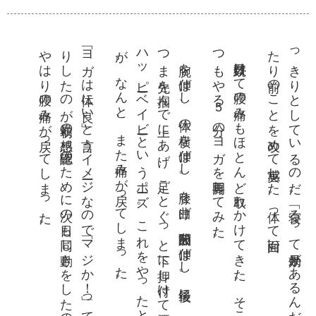
。
「ヨ
ガ
は体
に良
い」
と言
う
イ
メー
ジ
な
の
で「
マ
ジ
か
！」
っ
て
び
っ
く
り
し
た
の
が最初
の感想
。確認
の
た
め
に次
の日
も同
じ動
き
を
し
た
の
だ
が
、
や
は
り腰
の痛
み
が戻
っ
て
し
ま
っ
た
。
つ
ハ
が
つ
。
。
っ
た
腕を伸
ば
し
、体
の横
を伸
ば
し
。膝
を曲
げ
、股関節
を伸
ば
し
。最後
に
、寝転
ん
だ
ま
ま
ま先
を掴
ん
で上
に
あ
げ
、足
ご
と
ぐ
っ
と下
に押
し付
け
て腰
を伸
ば
す
、
ッ
ピー
ベ
イ
ビー
と
い
う
ポー
ズ
。
こ
れ
を
や
っ
た
と
き
に
、異変
。
な
ん
と
、
ま
た痛
み
が戻
っ
て
し
ま
っ
た
数日続け
て腰
の痛
み
も
ほ
と
ん
ど取
れ
か
け
て
き
た
。
そ
こ
で
、
い
も
や
る
5分
の
ヨ
ガ
を再開
し
て
み
た