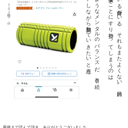
き
。
。
っ
よ
シー
ソー
ゲー
ム
の
よ
う
な
メ
ン
タ
ル
の
バ
ラ
ン
ス
だ
。引
き続
、心身
と
も
に
ケ
ア
し
な
が
ら調整
し
て
い
き
た
い
と思
う
最後まで読んで頂き、ありがとうございました。