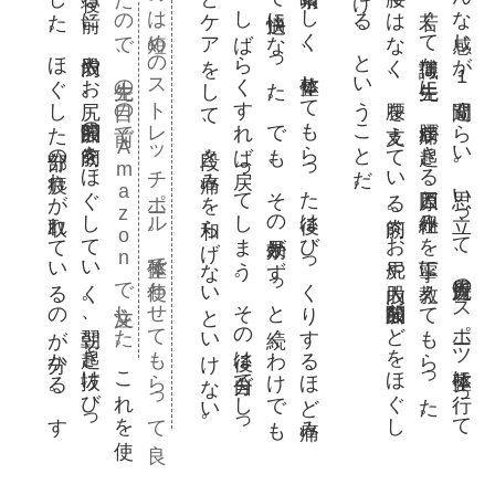
っ
く
か
。
。
が引
な
か
。
み
ま
て
使う
の
は短
め
の
ス
ト
レ
ッ
チ
ポー
ル
。整体
で使
わ
せ
て
も
ら
っ
て良
っ
た
の
で
、先生
の目
の前
で
A
m
a
z
o
n
で注文
し
た
施術も素晴
ら
し
く
、整体
し
て
も
ら
っ
た後
は
び
っ
く
り
す
る
ほ
ど痛
み
い
て快適
に
な
っ
た
。
で
も
、
そ
の効果
が
ず
っ
と続
く
わ
け
で
も
く
、
し
ば
ら
く
す
れ
ば戻
っ
て
し
ま
う
。
そ
の後
は自分
で
し
っ
り
と
ケ
ア
を
し
て
、段々
と痛
み
を和
ら
げ
な
い
と
い
け
な
い
こ
ん
な感
じ
が
1週間
ぐ
ら
い
。思
い立
っ
て
、先日近所
の
ス
ポー
ツ整体
に行
っ
て
た
。若
く
て博識
な先生
に
、腰痛
が起
き
る原因
と仕組
み
を丁寧
に教
え
て
も
ら
っ
た
。
ず腰
で
は
な
く
、腰
を支
え
て
い
る筋肉
。
お尻
や内股
、股関節
な
ど
を
ほ
ぐ
し
あ
げ
る
、
と
い
う
こ
と
だ
こ
れ
を使
て寝
る前
に
、内股
や
お尻
、股関節
の筋肉
を
ほ
ぐ
し
て
い
く
。翌朝
、起
き抜
け
び
っ
り
し
た
。
ほ
ぐ
し
た部分
の疲
れ
が取
れ
て
い
る
の
が分
か
る
。
す
き
り
と
し
て
い
る
の
だ
。「寝
る
っ
て効果
が
あ
る
ん
だ
な」
と
、当
り前
の
こ
と
を改
め
て実感
し
た
。体
っ
て面白
い