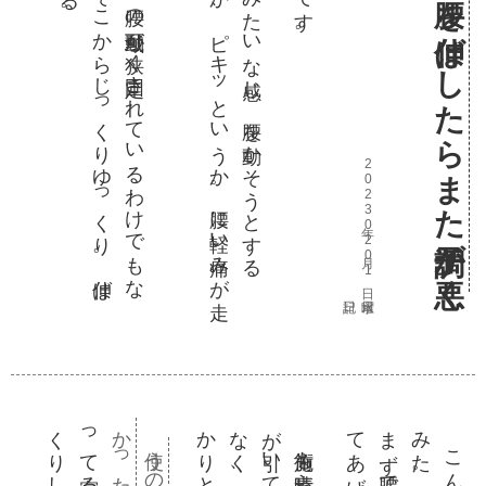
く
せ
と
る感
腰痛の後
、朝
ヨ
ガ
で腰
を伸
ば
し
た
ら
ま
た調子
が悪
く
な
っ
た
だ
か
ら
と
い
っ
て
、腰
の可動域
が狭
く固定
さ
れ
て
い
る
わ
け
で
も
な
。痛
み
が一瞬走
っ
て
も
、
そ
こ
か
ら
じ
っ
く
り
ゆ
っ
く
り
。伸
ば
ば
そ
れ
な
り
に伸
び
る
腰の痛
さ
は
ヘ
ル
ニ
ア
み
た
い
な感
じ
。腰
を動
か
そ
う
と
す
る
、
チ
ク
ッ
と
い
う
か
、
ピ
キ
ッ
と
い
う
か
。腰
に軽
い痛
み
が走
じ
2023年02月01日 水曜日