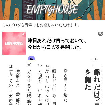
このブログを音声でもお楽しみいただけます。
は「
。
「ヨガをする」と「腰の痛みがぶり返す」のか。
に
。
今日からヨガを復活した。