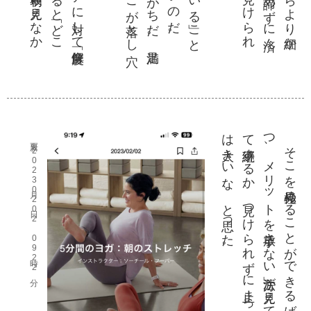
。
つ
て継続
は大
更新 2023月02日02 09時22分
そ
こ
を見極
め
る
こ
と
が
で
き
る
ば
、「
リ
ス
ク
を
さ
け
つ
、
メ
リ
ッ
ト
を手放
さ
な
い」方法
が見
え
て
く
る
。
こ
の方法
を
み
つ
け
す
る
か
、見
つ
け
ら
れ
ず
に止
ま
っ
て
し
ま
う
か
。人生
で
こ
の差
き
い
な
、
と思
っ
た