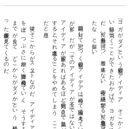
。
を上
ま
っ
。
が多
ア
す
だ
。
「ヨ
ガ
が
ダ
メ」
と
い
う最初
の
ア
イ
デ
ィ
ア
。
そ
こ
か
ら
よ
り細
か
い部分
に気
づ
く
こ
と
が
で
き
た
お
か
げ
で
、
ヨ
ガ
を諦
め
ず
に済
ん
だ
。良
い効果
も得
つ
つ
、腰
も痛
ま
な
い
。今後
の継続
に繋
が
る良
い着地点
を見
つ
け
ら
れ
た
な
、
と嬉
し
い
実は
そ
こ
か
ら
が
ス
ター
ト
な
の
だ
。
ア
イ
デ
ィ
ア
に対
し
て「解像度
げ
、
つ
ぶ
さ
に細
か
く」詳細
を見極
め
て
い
く
。
そ
う
す
る
と「
ど
こ
で
が良
く
て
、
ど
こ
か
ら
が
ダ
メ
か」
と
い
う
、最初
に見
え
な
か
た境界線
が見
え
て
く
る
の
だ
問題に対
し
て思
い
つ
く最初
の
ア
イ
デ
ア
は「極
め
て極論
で考
え
て
い
る」
こ
と
い
。
だ
が
、「
そ
の
ア
イ
デ
ィ
ア
が全
て」
で
は
な
い
の
だ
。
イ
デ
ィ
ア
が斬新
で
あ
れ
ば
あ
る
ほ
ど「気持
の良
さ」
で満足
し
が
ち
だ
。満足
る
と「
そ
れ以上考
え
る」
こ
と
を
や
め
て
し
ま
う
、
こ
こ
が落
と
し穴
と思
う