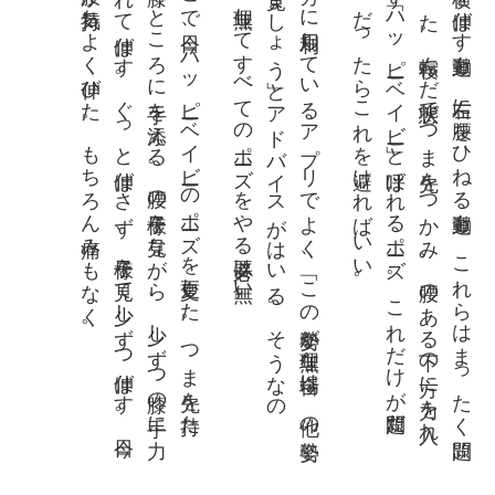
。
ず
を
は
。
で様子
だ
。
な
て伸
っ
そ
こ
で今日
、
ハ
ッ
ピー
ベ
イ
ビー
の
ポー
ズ
を変更
し
た
。
つ
ま先
を持
た
、膝
の
と
こ
ろ
に手
を添
え
る
。腰
の様子
を見
な
が
ら
、少
し
ず
つ膝
の手
に力
い
れ
て伸
ば
す
。
ぐ
っ
と伸
ば
さ
ず
、様子
を見
て少
し
ず
つ伸
ば
す
。今日
、腰
が気持
ち
よ
く伸
び
た
。
も
ち
ろ
ん痛
み
も
な
く
ヨ
ガ
に利用
し
て
い
る
ア
プ
リ
で
よ
く
、「
こ
の姿勢
が無理
な場合
は
、他
の姿勢
を見
ま
し
ょ
う」
と
ア
ド
バ
イ
ス
が
は
い
る
。
そ
う
な
の
。
無理
し
て
す
べ
て
の
ポー
ズ
を
や
る必要
は無
い
体の横
を伸
ば
す運動
も
、左右
に腰
を
ひ
ね
る運動
も
。
こ
れ
ら
は
ま
っ
た
く問題
か
っ
た
。寝転
ん
だ状態
で
つ
ま先
を
つ
か
み
、腰
の
あ
る下
の方
に力
を入
れ
ば
す「
ハ
ッ
ピー
ベ
イ
ビー」
と呼
ば
れ
る
ポー
ズ
。
こ
れ
だ
け
が問題
だ
た
。
だ
っ
た
ら
こ
れ
を避
け
れ
ば
い
い