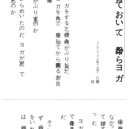
だ
い
昨日あ
れ
だ
け言
っ
て
お
い
て
、今日
か
ら
ヨ
ガ
を再開
し
た
寝る前
に
ふ
と
、主語
の部分
に
ひ
ら
め
い
た
の
だ
。
ヨ
ガ
が悪
い
。
で
す
べ
て
の
ヨ
ガ」
が悪
い
の
か
昨日も
お
と
と
い
も
。「
ヨ
ガ
を
す
る」
と「腰
の痛
み
が
ぶ
り返
し」
た
。
か
ら
し
ば
ら
く
は
ヨ
ガ
を休
ん
で
、腰
を治
し
て
か
ら再開
す
る方
が良
と思
っ
た
。
け
れ
ど本当
2023年02月02日 木曜日