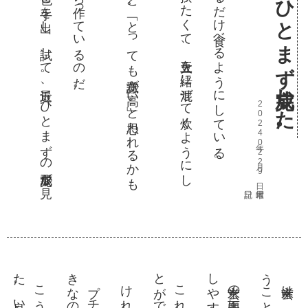
玄米大豆ご飯の炊き方が、ひとまず完成した。
興味か
ら
は
じ
ま
り
、色々
と手
を出
し
、試
し
て
。最近
、
ひ
と
ま
ず
の完成形
が見
た
よ
う
に思
う
こ
ん
な
こ
と
を書
く
と
。「
と
っ
て
も意識
が高
い」
と思
わ
れ
る
か
も
れ
な
い
が
同時に
。
タ
ン
パ
ク質
を摂
り
た
く
て
、大豆
を一緒
に混
ぜ
て炊
く
よ
う
に
し
い
る
食物繊維の観点から、玄米をできるだけ食べるようにしている。
2024年02月29日 木曜日
た
。
き
。
と
。