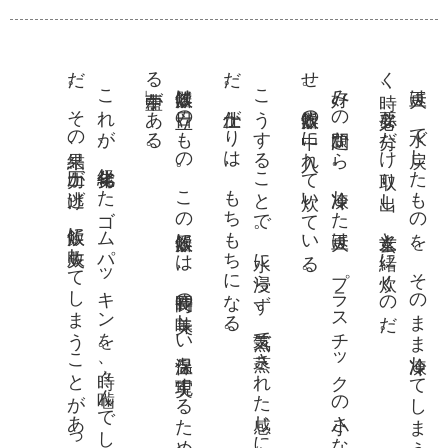
だ
。
る中蓋」
。
だ
。
せ
。
く時
。
こ
れ
が
、経年劣化
し
た
ゴ
ム
パ
ッ
キ
ン
を
。時々
、噛
ん
で
し
ま
う
の
。
そ
の結果
、圧力
が逃
げ
、炊飯
に失敗
し
て
し
ま
う
こ
と
が
あ
っ
た
炊飯器は日立
の
も
の
。
こ
の炊飯器
に
は
、長時間
の美味
し
い保温
を実現
す
る
た
め
の「水分
を貯
め
が
あ
る
こ
う
す
る
こ
と
で
。水
に浸
ら
ず
、蒸気
で蒸
さ
れ
た感
じ
に
な
る
の
。仕上
が
り
は
、
も
ち
も
ち
に
な
る
好み
の問題
か
ら
。冷凍
し
た大豆
は
、
プ
ラ
ス
チ
ッ
ク
の小
さ
な
ザ
ル
に乗
。炊飯器
の中
に入
れ
て炊
い
て
い
る
大豆は
、水
で戻
し
た
も
の
を
、
そ
の
ま
ま冷凍
し
て
し
ま
う
。
ご飯
を炊
、必要
な分
だ
け取
り出
し
、玄米
と一緒
に炊
く
の
だ