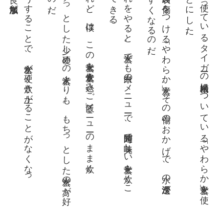
し
。
う
。
こ
う
す
る
こ
と
で
、玄米
が硬
く炊
き上
が
る
こ
と
が
な
く
な
っ
。良
い水加減
だ
プ
チ
っ
と
し
た少
し硬
め
の玄米
よ
り
も
。
も
ち
っ
と
し
た玄米
の方
が好
な
の
だ
けれど、僕は。この玄米を「玄米炊き込みご飯」メニューのまま炊く。
こ
れ
を
や
る
と
。玄米
で
も白米
の
メ
ニ
ュー
で
、短時間
で美味
し
い玄米
を炊
く
こ
が
で
き
る
玄米の表面
に傷
を
つ
け
る「
や
わ
ら
か玄米」
。
そ
の傷
の
お
か
げ
で
、水
の浸透
が
や
す
く
な
る
の
だ
玄米は
、使
っ
て
い
る
タ
イ
ガー
の精米機
に
つ
い
て
い
る「
や
わ
ら
か玄米」
を使
こ
と
に
し
た