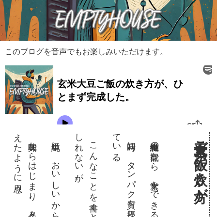
このブログを音声でもお楽しみいただけます。
え
。
し
。
て
。
単純に。おいしいから作っているのだ。