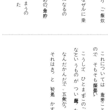
な」
。
の
。
それはきっと、長い平凡と、かすかな変化の積み重ね。
なんだかんだで、五、六年かかっているだろうか。
こ
う
し
て
。
ひ
と
ま
ず「
こ
の
ご飯
が毎日安定
し
て食
べ
れ
た
ら嬉
し
い
と
い
う
も
の
が
、
つ
い先日出来上
が
っ
た
の
だ
こ
れ
に
つ
い
て
は
、蓋
を外
す
こ
と
で解決
し
た
。毎回食
べ切
っ
て
い
る
で
、
そ
も
そ
も保温
が必要
な
い