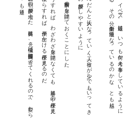
る
。
ま
に
も見
る
実際、次男
は朝
の挨拶
が増
え
た
。長男
は
、元々
、律儀
に毎回挨拶
に寄
っ
て
く
れ
る
の
で
。変
わ
ら
い
つ
も通
り
こ
う
す
れ
ば
、
わ
ざ
わ
ざ扉
を開
け
な
く
て
も
。勝手
に中
の様子
が見
え
。僕
か
ら
す
れ
ば
、子供
が出
か
け
る様子
が見
え
る
の
だ
朝は、事務所の扉を開けておくことにした。
だ
ん
だ
ん
と大人
に
な
っ
て
い
く二人
。彼
ら
が少
し
で
も「
い
っ
て
き
す」
の挨拶
が
し
や
す
い
よ
う
長男は
マ
イ
ペー
ス
。最近
は
、
い
つ
も何
か考
え事
を
し
て
い
る
よ
う
に
え
る
。
そ
の分
、集中力
が散漫
に
な
っ
て
い
る
の
か
な
、
と
も感
じ