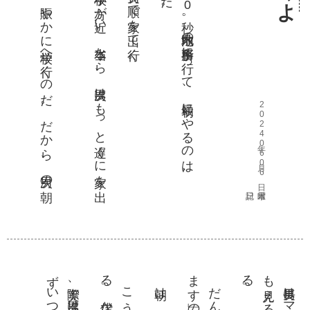
友達の家
に遠回
り
し
て寄
っ
て
、賑
や
か
に学校
へ行
く
の
だ
。
だ
か
ら
、次男
の朝
い
家か
ら
は中学
よ
り
も
、小学校
の方
が近
い
。本当
な
ら
、次男
は
も
っ
と遅
く
に家
を出
も
い
い
と
い
っ
て
も
、通勤時間
は
2
0秒
。敷地内
の事務所
に行
っ
て
、最初
に
や
る
の
は
、
ご飯
の用意
を
す
る
こ
と
だ
2024年06月06日 木曜日
ず
。
。