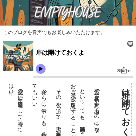
このブログを音声でもお楽しみいただけます。
は早
。
て
。
お昼
。
扉は開けておくよ
その後を追って、次男、長男の順で家を出て行く。
家族で一番最初に家を出るのは僕だ。