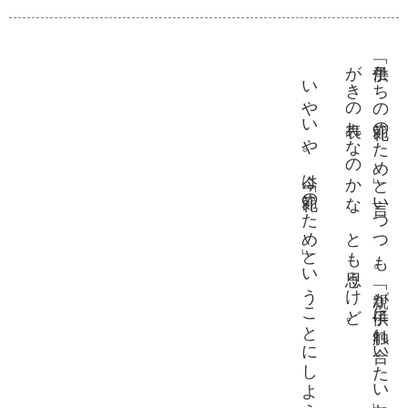
。
「子供た
ち
の礼節
の
た
め」
と言
い
つ
つ
も
。「親
が子供
に触
れ合
い
た
い」
と
い
う悪
あ
が
き
の表
れ
な
の
か
な
、
と
も思
う
け
ど
いやいや。今は「礼節のため」ということにしよう。