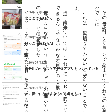
は
。
の
。
で
。
た
。
グ
。
フ
ィ
ッ
ト
ネ
ス
か
ら英語学習
ま
で
。毎日
V
R
を使
っ
て
い
る僕
な
ら
で
の感想
か
も
し
れ
ま
せ
ん
展示が
つ
ま
ら
な
い
と
い
う
よ
り
も
。「
V
R
の可能性」
を示
し
て
い
る
か
な
、
と僕
は思
い
ま
し
た
逆に
、液晶
の展示
に
つ
い
て
は
。「
こ
れ
っ
て
、
V
R
で同
じ
こ
と
が
き
る
ん
じ
ゃ
な
い
か
な」
と思
っ
た
の
も事実
で
す
こ
れ
は
、実際
に現場
に立
っ
て
み
な
い
と分
か
ら
な
い
こ
と
で
し
そ
の情景
を最高
の
ロ
ケー
シ
ョ
ン
で楽
し
ま
せ
て
く
れ
る
の
が大屋根
リ
ン
で
し
た
2026年08月04日
どこまでも細かく
2026年07月30日
けっこう疲れるAI
2026年07月22日
自分用のヘルスケア分析アプリをつくっている
2026年07月21日
AIに夢中になりすぎるのも考えもの