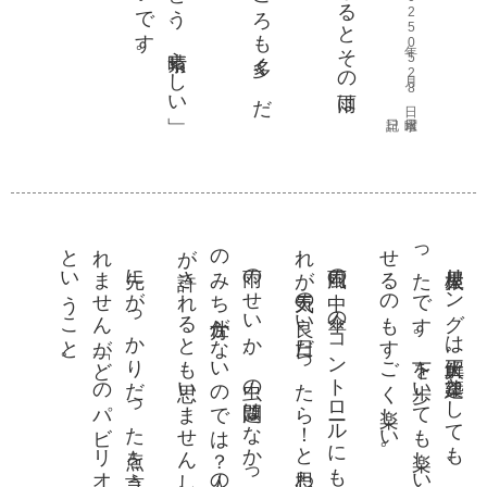
2025年05月28日 水曜日
。
れ
と
。
の
が許
れ
。
。
っ
せ