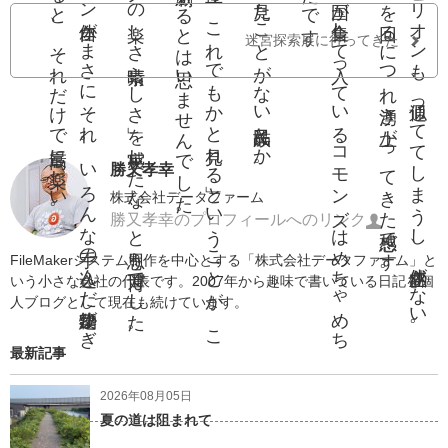
ゅ
。
ん
。
パ
。
パ
ビ
リ
オ
ン自体
が
ま
さ
に
そ
れ
。
い
ろ
ん
な手
の込
ん
だ建築物
が
ぎ
っ
と集合
す
る
と
、
そ
れ
だ
け
で最高
に楽
し
い
「アナログの楽しさ素晴らしさ」を実感したな、と思う万博でした。
「手の込
ん
だ立体
を
、
こ
れ
で
も
か
と見
れ
る」
と
い
う
こ
と
が
、
こ
な
に興味
を刺激
す
る
と
は思
い
ま
せ
ん
で
し
た
小さな島の、見たことがない民族品とか。
逆に
、小
さ
な国
が集合
し
て入
っ
て
い
る
コ
モ
ン
ズ
は
め
ち
ゃ
め
ち
よ
か
っ
た
で
す
ど
の
パ
ビ
リ
オ
ン
も
、似通
っ
て
て
し
ま
う
し
、立体感
が
な
い
。
ビ
リ
オ
ン
を回
る
に
つ
れ湧
き上
が
っ
て
き
た感想
で
す
迷宮探索展に行ってきた
勝又孝幸
株式会社データファーム
勝又孝幸のプロフィールへのリンク
FileMakerシステム制作を中心とする「株式会社データファーム」と
いう小さな会社の代表です。2007年から趣味で書いている日記を個
人ブログとして現在も続けています。
最新記事
2026年08月05日
夏の道は阻まれて