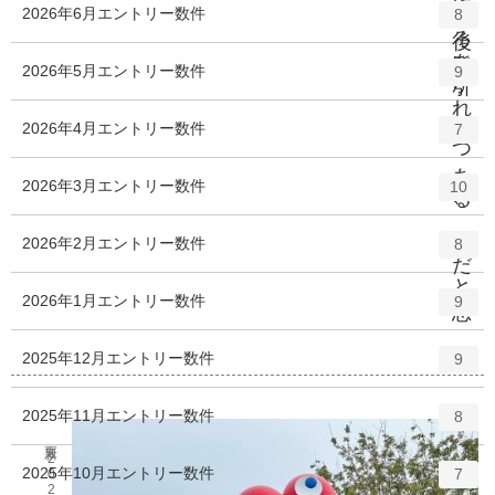
行っ
て
か
ら
も
い
ま
だ
に後
ろ髪
を引
か
れ
つ
つ
あ
る
、
の
だ
と思
ま
す
2026年6月
エントリー数
件
8
2026年5月
エントリー数
件
9
2026年4月
エントリー数
件
7
2026年3月
エントリー数
件
10
2026年2月
エントリー数
件
8
2026年1月
エントリー数
件
9
2025年12月
エントリー数
件
9
2025年11月
エントリー数
件
8
2025年10月
エントリー数
件
7