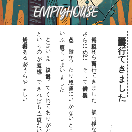
と
。
い
。
さ
。
大阪万博に行ってきました
近所に万博会場のある方がうらやましい。
と
は
い
え
、僕
は「大阪万博
や
っ
て
く
れ
て
あ
り
が
と
う
、素晴
ら
し
い」
い
う
の
が素直
な感想
で
、
で
き
れ
ば
も
う一度行
き
た
い
で
す
色々と
、難
し
か
っ
た
り思
う通
り
に
い
か
な
い
と
こ
ろ
も多
く
、
だ
ぶ疲
れ
て
し
ま
い
ま
し
た
先週の土曜日
、朝
か
ら大阪万博
に行
っ
て
き
ま
し
た
。天候
は雨
、午後
に
な
る
と
そ
の雨
は
ら
に強
め
に
。
そ
し
て過去最高
の入場者数