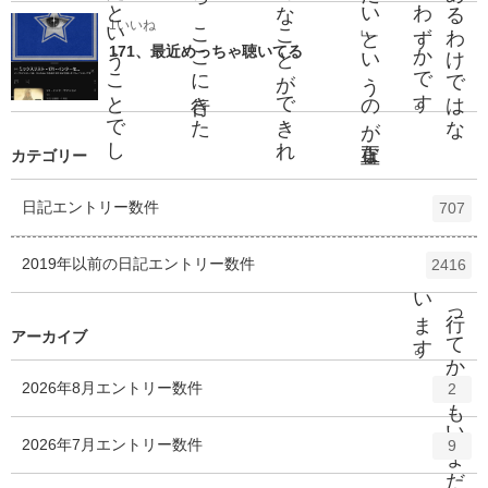
1いいね
171、最近めっちゃ聴いてる
カテゴリー
日記
エントリー数
件
707
2019年以前の日記
エントリー数
件
2416
い
。
アーカイブ
2026年8月
エントリー数
件
2
2026年7月
エントリー数
件
9