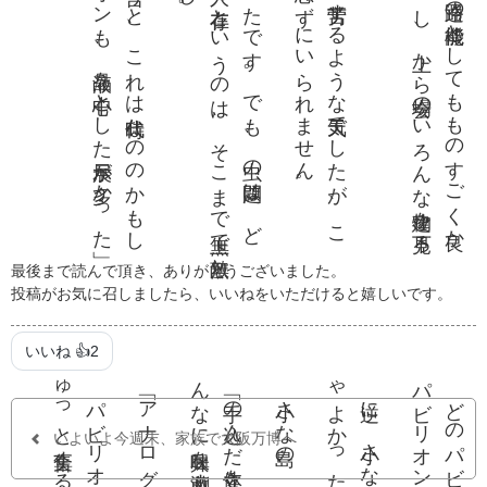
先に
が
っ
か
り
だ
っ
た点
を言
う
と
、
こ
れ
は時代
な
の
の
か
も
し
ま
せ
ん
が「
ど
の
パ
ビ
リ
オ
ン
も
、液晶
を中心
と
し
た展示
が多
か
っ
た」
い
う
こ
と
雨の
せ
い
か
、虫
の問題
は
な
か
っ
た
で
す
。
で
も
、虫
の問題
は
、
ど
み
ち仕方
が
な
い
の
で
は
？人
の存在
と
い
う
の
は
、
そ
こ
ま
で無上
で無敵
さ
れ
る
と
も思
い
ま
せ
ん
し
雨風の中
、傘
の
コ
ン
ト
ロー
ル
に
も苦労
す
る
よ
う
な天気
で
し
た
が
、
こ
が天気
の良
い日
だ
っ
た
ら
！
と思
わ
ず
に
い
ら
れ
ま
せ
ん
大屋根リ
ン
グ
は大正解
。建築
と
し
て
も
、通路
の機能
と
し
て
も
も
の
す
ご
く良
か
た
で
す
。下
を歩
い
て
も楽
し
い
し
、上
か
ら会場
の
い
ろ
ん
な建物
を見下
ろ
る
の
も
す
ご
く楽
し
い
最後まで読んで頂き、ありがとうございました。
投稿がお気に召しましたら、いいねをいただけると嬉しいです。
いいね 👍
2
ゃ
。
いよいよ今週末、家族で大阪万博へ