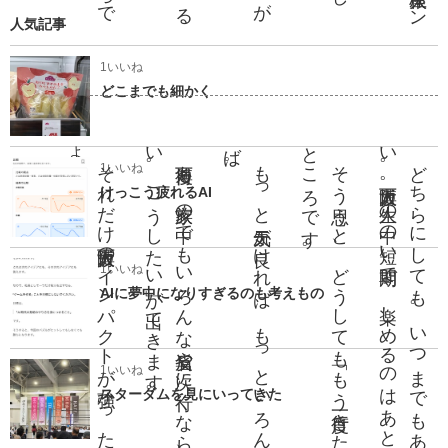
人気記事
1いいね
どこまでも細かく
ょ
。
い
。￼
ば
。
と
。
い
。
そ
れ
だ
け大阪万博
の
イ
ン
パ
ク
ト
が強
か
っ
た
と
い
う
こ
と
で
し
う
万博後も
、家族
の中
で
も
い
ろ
ん
な反省
や「次
に行
く
な
ら
、
こ
こ
に行
き
た
。
こ
う
し
た
い」
が出
て
き
ま
す
も
っ
と天気
が良
け
れ
ば
、
も
っ
と
い
ろ
ん
な
こ
と
が
で
き
れ
そ
う思
う
と
、
ど
う
し
て
も「
も
う一度行
き
た
い」
と
い
う
の
が正直
な
こ
ろ
で
す
ど
ち
ら
に
し
て
も
。
い
つ
ま
で
も
あ
る
わ
け
で
は
な
。大阪万博
。人生
の中
の短
い期間
で
、楽
し
め
る
の
は
あ
と
わ
ず
か
で
す
1いいね
けっこう疲れるAI
1いいね
AIに夢中になりすぎるのも考えもの
1いいね
スターダムを見にいってきた