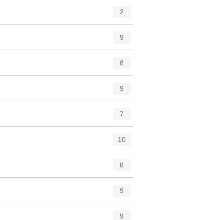
2
9
8
9
7
10
8
9
9