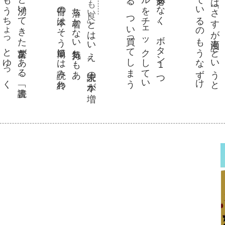
」と
は
い
え
。未読
の本
が増
て
い
く
と
、小
さ
な焦
り
の
よ
う
な
、落
ち着
か
な
い気持
ち
も
あ
。
そ
わ
そ
わ
し
た気持
ち
に反比例
し
て
、
1冊
の本
は
そ
う簡単
に
は読
み終
わ
な
い