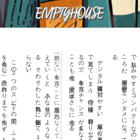
を焦
り
。
え
る
ら
読めない本を買うことに罪悪感を思わなくても良い
。
で買
る
こ
。
こ
の
2
つ
の
ス
ピー
ド
の間
で
、
ふ
と湧
い
て
き
た言葉
が
あ
る
。「読書
る
な」
。読
み終
わ
り
ま
で
を焦
ら
ず
、
も
う
ち
ょ
っ
と
ゆ
っ
く
。気持
ち
の余裕
を持
っ
て
、読書
を楽
し
め
ば良
い
の
で
は
な
い
か
、
と
デ
ジ
タ
ル書籍
は買
い
や
す
い
。本屋
に行
く必要
も
な
く
、
ボ
タ
ン
1
つ
え
て
し
ま
う
。僕
の場合
は
、日替
わ
り
セー
ル
を
チ
ェ
ッ
ク
し
て
い
の
で
、本
を買
う
チ
ャ
ン
ス
が多
く
な
る
。
つ
い買
っ
て
し
ま
う
と
も増
え
、未読
の本
は
さ
ら
に増
え
る