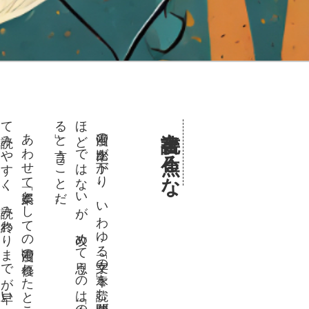
て読
で親
こ
る
。
ほ
る」
読書を焦るな
あ
わ
せ
て「娯楽
と
し
て
の漫画」
の優
れ
た
と
こ
ろ
も感
じ
る
。文字
の本
に比
べ
み
や
す
く
、読
み終
わ
り
ま
で
が早
い
。
エ
ン
タ
メ
と
し
て
、手軽
し
み
や
す
く
コ
ン
パ
ク
ト
な
の
は「
さ
す
が漫画
！」
と
い
う
と
ろ
だ
。漫画
が世界
の
エ
ン
タ
メ
に
な
っ
て
い
る
の
も
う
な
ず
け
漫画の比率
が下
が
り
、
い
わ
ゆ
る「文字
の本」
を読
む時間
が増
え
、
ス
ト
レ
ス
と言
う
ど
で
は
な
い
が
、改
め
て思
う
の
は「文字
の本
を読
む
の
は
、時間
が
か
か
と言
う
こ
と
だ