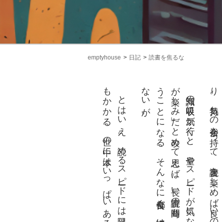
emptyhouse
日記
読書を焦るな
も
。
が楽
う
な
。
と
は
い
え
。読
め
る
ス
ピー
ド
に
は限
り
が
あ
る
。楽
し
く読
め
ば時間
か
か
る
。世
の中
に本
は
い
っ
ぱ
い
あ
る
。買
い漁
ら
な
く
て
も
、
く
ら
で
も本
は
あ
る
。
読書
を焦
る
な
知識の吸収
に気
が行
く
と
、量
や
ス
ピー
ド
が気
に
な
る
。
そ
う
で
は
な
く「読書自体
し
み」
だ
と改
め
て思
え
ば
。長
い読書
の時間
も
、長
く続
く楽
し
み
の時間
、
と
い
こ
と
に
な
る
。
そ
ん
な
に都合良
く
、認識
は変
わ
ら
な
い
か
も
し
れ
い
が